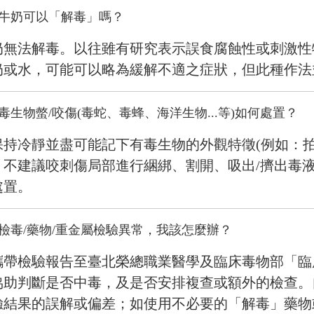
牛奶可以「解毒」嗎？
奶無法解毒。以往雖有研究表示誤食腐蝕性或刺激性
奶或水
，
可能可以略為緩解不適之症狀，但此種作法
毒生物螫/咬傷(毒蛇、毒蜂、海洋生物...等)如何處置？
保持冷靜並盡可能記下有毒生物的外觀特徵(例如：拍
。不建議咬刺傷局部進行綑綁、割開、吸出/擠出毒
處置。
檢毒/藥物/重金屬檢驗異常，我該怎麼辦？
攜帶檢驗報告至臺北榮總職業醫學及臨床毒物部
「
臨
協助判斷是否中毒，及是否安排複查或額外的檢查。
驗結果的誤解或偏差；如使用不必要的
「
解毒
」
藥物