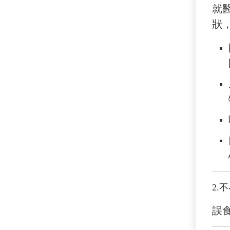
就
狀
2.
不
誤