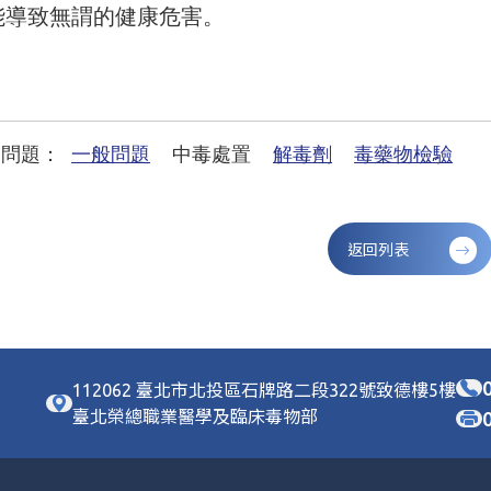
能導致無謂的健康危害。
見問題：
一般問題
中毒處置
解毒劑
毒藥物檢驗
返回列表
112062 臺北市北投區石牌路二段322號致德樓5樓
臺北榮總職業醫學及臨床毒物部