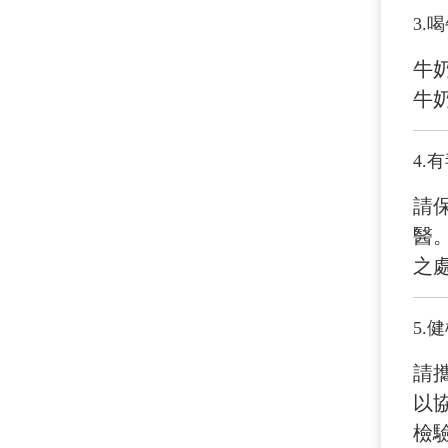
3.
喝
牛
牛
4.
有
請
醫
之
5.
健
請
以
檢