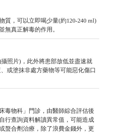
物質，可以立即喝少量(約
120-240 ml)
並無真正解毒的作用。
攝照片)
，
此外將患部放低並盡速就
液、或塗抹非處方藥物等可能惡化傷口
床毒物科
」
門診，由醫師綜合評估後
自行查詢資料解讀異常值，可能造成
或螯合劑治療，除了浪費金錢外，更