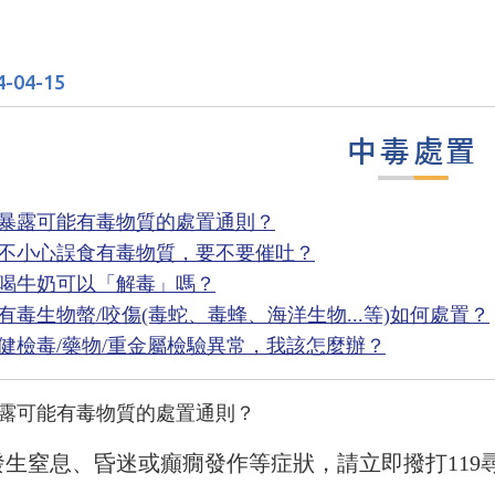
4-04-15
中毒處置
暴露可能有毒物質的處置通則？
不小心誤食有毒物質，要不要催吐？
喝牛奶可以「解毒」嗎？
有毒生物螫/咬傷(毒蛇、毒蜂、海洋生物...等)如何處置？
健檢毒/藥物/重金屬檢驗異常，我該怎麼辦？
露可能有毒物質的處置通則？
發生窒息、昏迷或癲癇發作等症狀，請立即撥打119