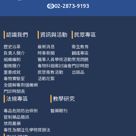
02-2873-9193
認識我們
資訊與活動
民眾專區
歷史沿革
最新消息
衛生教育
負責人簡介
時事新聞
闢謠專區
組織編制
醫事人員學術活動
常見問題
服務簡介
毒物科個案討論會
門診時間
重要成就
民眾衛教活動
出版品
毒物實驗室
活動花絮
全國解毒劑儲備網
門診時間表
法規專區
教學研究
毒品危險防治條例
醫藥期刊
管制藥品簡訊
禁用農藥
毒性及關注化學物質辦法