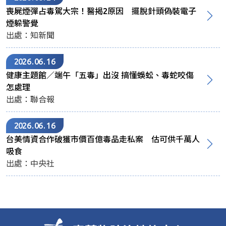
喪屍煙彈占毒駕大宗！醫揭2原因 擺脫針頭偽裝電子
煙躲警覺
出處：知新聞
2026
06
16
健康主題館／端午「五毒」出沒 搞懂蜈蚣、毒蛇咬傷
怎處理
出處：聯合報
2026
06
16
台美情資合作破獲市價百億毒品走私案 估可供千萬人
吸食
出處：中央社