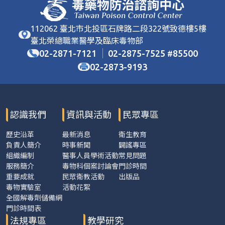
112062 臺北市北投區石牌路二段322號致德樓5樓
臺北榮總職業醫學及臨床毒物部
02-2871-7121
02-2875-7525
85500
#
02-2873-9193
認識我們
資訊與活動
民眾專區
歷史沿革
最新消息
衛生教育
負責人簡介
時事新聞
闢謠專區
組織編制
醫事人員學術活動
常見問題
服務簡介
毒物科個案討論會
門診時間
重要成就
民眾衛教活動
出版品
毒物實驗室
活動花絮
全國解毒劑儲備網
門診時間表
法規專區
教學研究