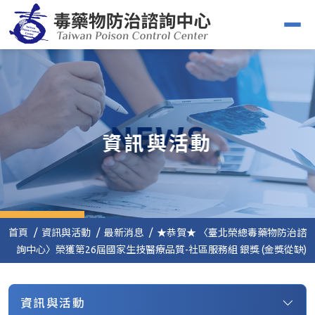
NEWS
資訊與活動
首頁
資訊與活動
最新消息
★恭賀★ 〈臺北榮總毒藥物防治諮
詢中心〉榮獲第26屆國家生技醫療品質-社區服務組 銀獎 (金獎從缺)
資訊與活動