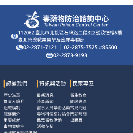
112062 臺北市北投區石牌路二段322號致德樓5樓
臺北榮總職業醫學及臨床毒物部
02-2871-7121
02-2875-7525
85500
#
02-2873-9193
認識我們
資訊與活動
民眾專區
歷史沿革
最新消息
衛生教育
負責人簡介
時事新聞
闢謠專區
組織編制
醫事人員學術活動
常見問題
服務簡介
毒物科個案討論會
門診時間
重要成就
民眾衛教活動
出版品
毒物實驗室
活動花絮
全國解毒劑儲備網