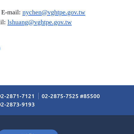
E-mail:
nychen@vghtpe.gov.tw
il:
lshuang@vghtpe.gov.tw
02-2871-7121
02-2875-7525
85500
#
02-2873-9193