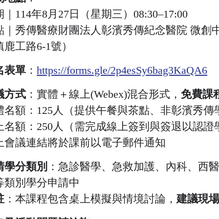
｜114年8月27日（星期三）08:30–17:00
點｜秀傳醫療財團法人彰濱秀傳紀念醫院 微創
鎮鹿工路6-1號）
名表單
：
https://forms.gle/2p4esSy6bag3KaQA6
議方式
：實體＋線上(Webex)混合形式，
免費課
體名額：125人（提供午餐與茶點、非彰濱秀傳
上名額：250人（需完成線上簽到與簽退以認證
上會議連結將於課前以電子郵件通知
請學分類別
：急診醫學、急救加護、內科、西
等類別學分申請中
註
：本課程包含桌上模擬與情境討論，
建議現