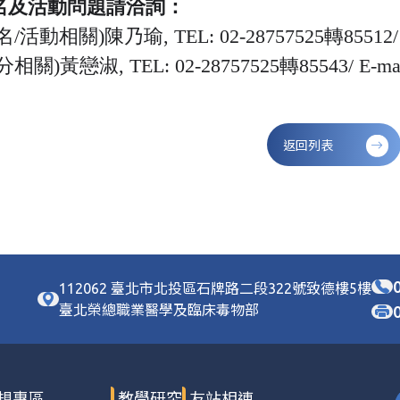
名及活動問題請洽詢：
名/活動相關)陳乃瑜, TEL: 02-28757525轉85512/ 
分相關)黃戀淑, TEL: 02-28757525轉85543/ E-ma
返回列表
112062 臺北市北投區石牌路二段322號致德樓5樓
臺北榮總職業醫學及臨床毒物部
規專區
教學研究
友站相連