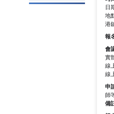
日期
地
港
報
會
實
線
線
申
師
備